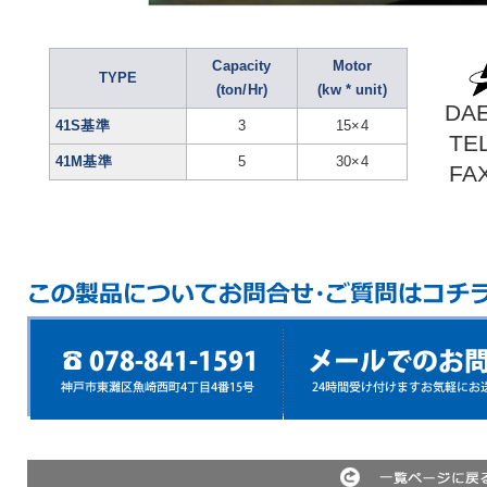
Capacity
Motor
TYPE
(ton/Hr)
(kw * unit)
DAE
41S基準
3
15×4
TE
41M基準
5
30×4
FA