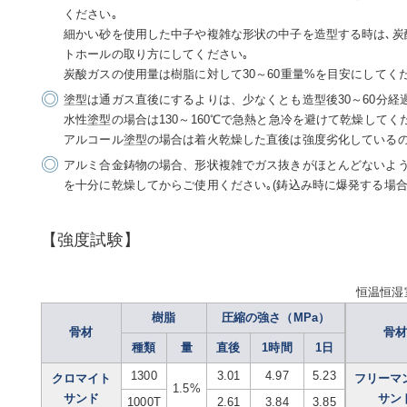
ください｡
細かい砂を使用した中子や複雑な形状の中子を造型する時は､炭
トホールの取り方にしてください｡
炭酸ガスの使用量は樹脂に対して30～60重量%を目安にしてく
塗型は通ガス直後にするよりは、少なくとも造型後30～60分経
水性塗型の場合は130～160℃で急熱と急冷を避けて乾燥してく
アルコール塗型の場合は着火乾燥した直後は強度劣化しているの
アルミ合金鋳物の場合、形状複雑でガス抜きがほとんどないよ
を十分に乾燥してからご使用ください｡(鋳込み時に爆発する場合
【強度試験】
恒温恒湿室
樹脂
圧縮の強さ（MPa）
骨材
骨
種類
量
直後
1時間
1日
1300
3.01
4.97
5.23
クロマイト
フリーマ
1.5%
サンド
サン
1000T
2.61
3.84
3.85