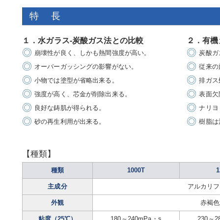
特長
１．水ガラス-炭酸ガス法との比較
２．有機
崩壊性が良く、しかも熱間強度が高い。
炭酸ガ
オーバーガッシングの影響がない。
従来の
小物では塗型が省略出来る。
排ガス
強度が高く、芯金が削除出来る。
表面欠
良好な鋳肌が得られる。
ナリヨ
砂の再生利用が出来る。
樹脂は
【種類】
種類
1000T
1
主成分
アルカリフ
外観
赤褐色
粘度（25℃）
180～240mPa・s
230～2