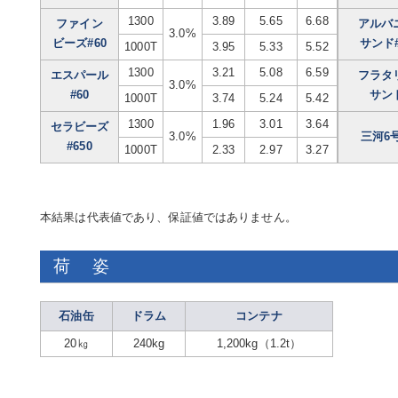
1300
3.89
5.65
6.68
ファイン
アルバ
3.0%
ビーズ#60
サンド#
1000T
3.95
5.33
5.52
1300
3.21
5.08
6.59
エスパール
フラタ
3.0%
#60
サン
1000T
3.74
5.24
5.42
1300
1.96
3.01
3.64
セラビーズ
3.0%
三河6
#650
1000T
2.33
2.97
3.27
本結果は代表値であり、保証値ではありません。
荷姿
石油缶
ドラム
コンテナ
20㎏
240kg
1,200kg（1.2t）