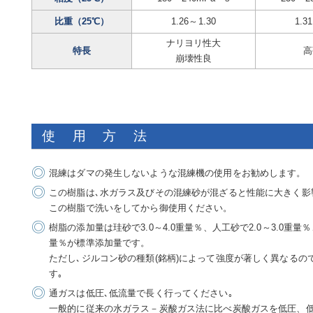
比重（25℃）
1.26～1.30
1.3
ナリヨリ性大
特長
高
崩壊性良
使用方法
混練はダマの発生しないような混練機の使用をお勧めします。
この樹脂は､水ガラス及びその混練砂が混ざると性能に大きく影
この樹脂で洗いをしてから御使用ください。
樹脂の添加量は珪砂で3.0～4.0重量％、人工砂で2.0～3.0重量
量％が標準添加量です。
ただし､ジルコン砂の種類(銘柄)によって強度が著しく異なるの
す｡
通ガスは低圧､低流量で長く行ってください｡
一般的に従来の水ガラス－炭酸ガス法に比べ炭酸ガスを低圧、