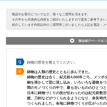
製品やお取引についてなど、様々なご質問を頂きます。
その中から代表的な内容をご紹介いたしますので是非ご参考下さい
紹介しています内容以外のご質問等ございましたら上記お電話・メ
鋳物の歴史を教えてください。
鋳物は人類の歴史とともに歩んできた。
鋳物の歴史は古く、
紀元前4,000年
ごろ、
メソポ
銅を溶かして型に流し込み、いろいろな器物をつ
間のモノづくりの中で、最も古いもののひとつと
日本に鋳物づくりの技が伝わったのは紀元前数百
鏡
、
刀剣
などがつくられるようになり、奈良時代
つくられました。各地に鋳物づくりが広がったの